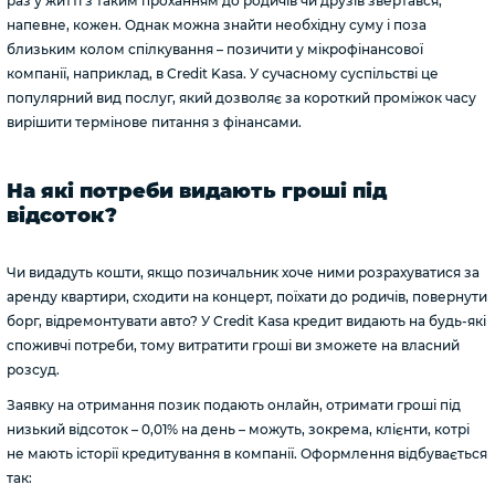
раз у житті з таким проханням до родичів чи друзів звертався,
напевне, кожен. Однак можна знайти необхідну суму і поза
близьким колом спілкування – позичити у мікрофінансової
компанії, наприклад, в Credit Kasa. У сучасному суспільстві це
популярний вид послуг, який дозволяє за короткий проміжок часу
вирішити термінове питання з фінансами.
На які потреби видають гроші під
відсоток?
Чи видадуть кошти, якщо позичальник хоче ними розрахуватися за
аренду квартири, сходити на концерт, поїхати до родичів, повернути
борг, відремонтувати авто? У Credit Kasa кредит видають на будь-які
споживчі потреби, тому витратити гроші ви зможете на власний
розсуд.
Заявку на отримання позик подають онлайн, отримати гроші під
низький відсоток – 0,01% на день – можуть, зокрема, клієнти, котрі
не мають історії кредитування в компанії. Оформлення відбувається
так: