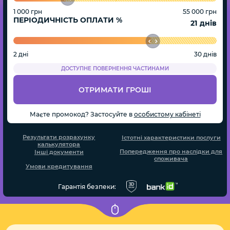
1 000 грн
55 000 грн
ПЕРІОДИЧНІСТЬ ОПЛАТИ %
днів
2 дні
30 днів
ДОСТУПНЕ ПОВЕРНЕННЯ ЧАСТИНАМИ
ОТРИМАТИ ГРОШІ
Маєте промокод? Застосуйте в
особистому кабінеті
Результати розрахунку
Істотні характеристики послуги
калькулятора
Попередження про наслідки для
Інші документи
споживача
Умови кредитування
Гарантія безпеки: