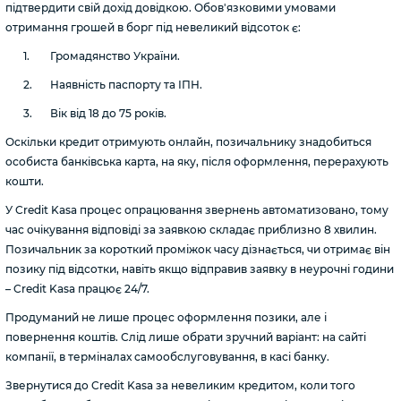
підтвердити свій дохід довідкою. Обов'язковими умовами
отримання грошей в борг під невеликий відсоток є:
Громадянство України.
Наявність паспорту та ІПН.
Вік від 18 до 75 років.
Оскільки кредит отримують онлайн, позичальнику знадобиться
особиста банківська карта, на яку, після оформлення, перерахують
кошти.
У Credit Kasa процес опрацювання звернень автоматизовано, тому
час очікування відповіді за заявкою складає приблизно 8 хвилин.
Позичальник за короткий проміжок часу дізнається, чи отримає він
позику під відсотки, навіть якщо відправив заявку в неурочні години
– Credit Kasa працює 24/7.
Продуманий не лише процес оформлення позики, але і
повернення коштів. Слід лише обрати зручний варіант: на сайті
компанії, в терміналах самообслуговування, в касі банку.
Звернутися до Credit Kasa за невеликим кредитом, коли того