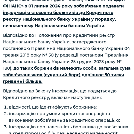
ФІНАНС»
з 01 липня 2024 року зобов’язане подавати
інформацію стосовно боржників до Кредитного
реєстру Національного банку України
у порядку,
визначеному Національним банком України.
Відповідно до Положення про Кредитний реєстр
Національного банку України, затвердженого
постановою Правління Національного банку України 04
травня 2018 року № 50 (у редакції постанови Правління
Національного банку України 25 грудня 2023 року №
180),
до таких боржників належать особи,
загальна сума
зобов’язань яких (сукупний борг) дорівнює 50 тисяч
гривень і більше.
Відповідно до Закону інформація, що подається до
Кредитного реєстру, включає наступні дані:
відомості, що ідентифікують боржника;
інформацію про умови кредитної операції та
виконання зобов’язань за кредитною операцією;
інформацію про належність боржника до пов’язаних
з кредитором осіб
(у разі наявності належності)
;