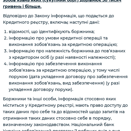
зобов’язань яких (сукупний борг) дорівнює 50 тисяч
гривень і більше.
Відповідно до Закону інформація, що подається до
Кредитного реєстру, включає наступні дані:
відомості, що ідентифікують боржника;
інформацію про умови кредитної операції та
виконання зобов’язань за кредитною операцією;
інформацію про належність боржника до пов’язаних
з кредитором осіб
(у разі наявності належності)
;
інформацію про забезпечення виконання
зобов’язань за кредитною операцією, у тому числі
порукою (дата укладення договору про забезпечення
виконання зобов’язань, вид забезпечення)
(у разі
укладення договору поруки)
.
Боржники та інші особи, інформація стосовно яких
міститься у Кредитному реєстрі, мають право доступу до
таких даних про себе та до відомостей щодо запитів на
отримання таких даних стосовно себе в порядку,
визначеному законодавством. Національний банк