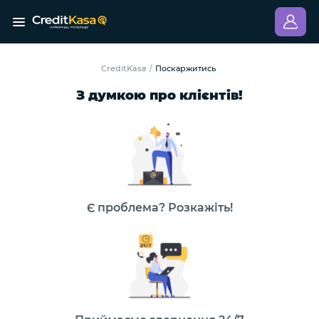
CreditKasa
Поскаржитись
/
З думкою про клієнтів!
Є проблема? Розкажіть!