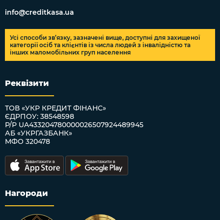
info@creditkasa.ua
Усі способи зв’язку, зазначені вище, доступні для захищеної
категорії осіб та клієнтів із числа людей з інвалідністю та
інших маломобільних груп населення
Реквізити
ТОВ «УКР КРЕДИТ ФІНАНС»
ЄДРПОУ: 38548598
Р/Р UA433204780000026507924489945
АБ «УКРГАЗБАНК»
МФО 320478
Нагороди