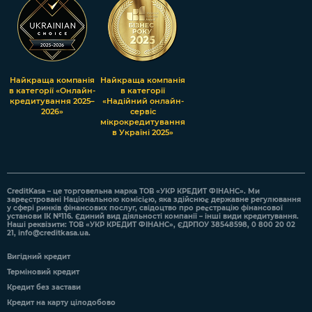
Найкраща компанія
Найкраща компанія
в категорії «Онлайн-
в категорії
кредитування 2025–
«Надійний онлайн-
2026»
сервіс
мікрокредитування
в Україні 2025»
CreditKasa – це торговельна марка ТОВ «УКР КРЕДИТ ФІНАНС». Ми
зареєстровані Національною комісією, яка здійснює державне регулювання
у сфері ринків фінансових послуг, свідоцтво про реєстрацію фінансової
установи ІК №116. Єдиний вид діяльності компанії – інші види кредитування.
Наші реквізити: ТОВ «УКР КРЕДИТ ФІНАНС», ЄДРПОУ 38548598, 0 800 20 02
21,
info@creditkasa.ua
.
Вигідний кредит
Терміновий кредит
Кредит без застави
Кредит на карту цілодобово