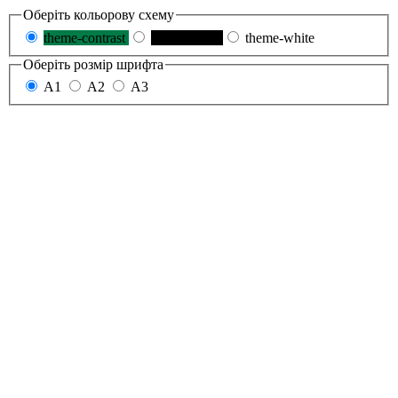
Оберіть кольорову схему
theme-contrast
theme-black
theme-white
Оберіть розмір шрифта
A1
A2
A3