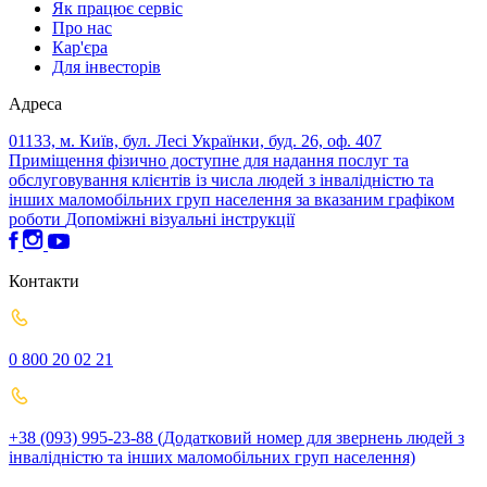
Як працює сервіс
Про нас
Кар'єра
Для інвесторів
Адреса
01133, м. Київ, бул. Лесі Українки, буд. 26, оф. 407
Приміщення фізично доступне для надання послуг та
обслуговування клієнтів із числа людей з інвалідністю та
інших маломобільних груп населення за вказаним графіком
роботи
Допоміжні візуальні інструкції
Контакти
0 800 20 02 21
+38 (093) 995-23-88 (Додатковий номер для звернень людей з
інвалідністю та інших маломобільних груп населення)