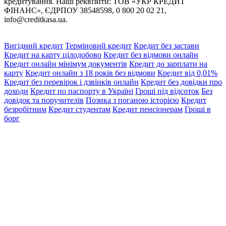
кредитування. Наші реквізити: ТОВ «УКР КРЕДИТ
ФІНАНС», ЄДРПОУ 38548598, 0 800 20 02 21,
info@creditkasa.ua
.
Вигідний кредит
Терміновий кредит
Кредит без застави
Кредит на карту цілодобово
Кредит без відмови онлайн
Кредит онлайн мінімум документів
Кредит до зарплати на
карту
Кредит онлайн з 18 років без відмови
Кредит від 0,01%
Кредит без перевірок і дзвінків онлайн
Кредит без довідки про
доходи
Кредит по паспорту в Україні
Гроші під відсоток
Без
довідок та поручителів
Позика з поганою історією
Кредит
безробітним
Кредит студентам
Кредит пенсіонерам
Гроші в
борг