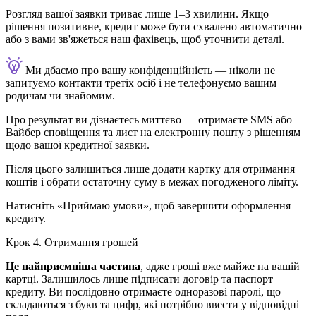
Розгляд вашої заявки триває лише 1–3 хвилини. Якщо
рішення позитивне, кредит може бути схвалено автоматично
або з вами зв'яжеться наш фахівець, щоб уточнити деталі.
Ми дбаємо про вашу конфіденційність — ніколи не
запитуємо контакти третіх осіб і не телефонуємо вашим
родичам чи знайомим.
Про результат ви дізнаєтесь миттєво — отримаєте SMS або
Вайбер сповіщення та лист на електронну пошту з рішенням
щодо вашої кредитної заявки.
Після цього залишиться лише додати картку для отримання
коштів і обрати остаточну суму в межах погодженого ліміту.
Натисніть «Приймаю умови», щоб завершити оформлення
кредиту.
Крок 4. Отримання грошей
Це найприємніша частина
, адже гроші вже майже на вашій
картці. Залишилось лише підписати договір та паспорт
кредиту. Ви послідовно отримаєте одноразові паролі, що
складаються з букв та цифр, які потрібно ввести у відповідні