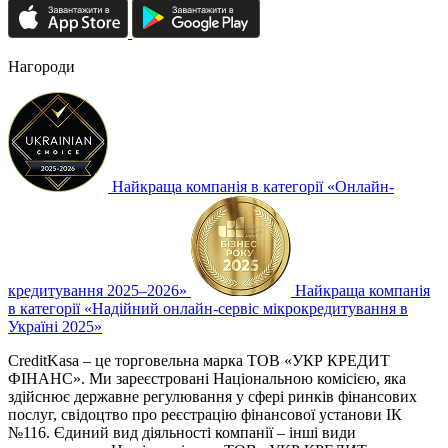
Нагороди
Найкраща компанія в категорії «Онлайн-
кредитування 2025–2026»
Найкраща компанія
в категорії «Надійний онлайн-сервіс мікрокредитування в
Україні 2025»
CreditKasa – це торговельна марка ТОВ «УКР КРЕДИТ
ФІНАНС». Ми зареєстровані Національною комісією, яка
здійснює державне регулювання у сфері ринків фінансових
послуг, свідоцтво про реєстрацію фінансової установи ІК
№116. Єдиний вид діяльності компанії – інші види