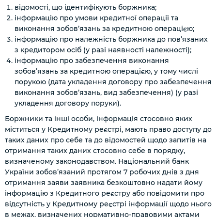
відомості, що ідентифікують боржника;
інформацію про умови кредитної операції та
виконання зобов’язань за кредитною операцією;
інформацію про належність боржника до пов’язаних
з кредитором осіб
(у разі наявності належності)
;
інформацію про забезпечення виконання
зобов’язань за кредитною операцією, у тому числі
порукою (дата укладення договору про забезпечення
виконання зобов’язань, вид забезпечення)
(у разі
укладення договору поруки)
.
Боржники та інші особи, інформація стосовно яких
міститься у Кредитному реєстрі, мають право доступу до
таких даних про себе та до відомостей щодо запитів на
отримання таких даних стосовно себе в порядку,
визначеному законодавством. Національний банк
України зобов’язаний протягом 7 робочих днів з дня
отримання заяви заявника безкоштовно надати йому
інформацію з Кредитного реєстру або повідомити про
відсутність у Кредитному реєстрі інформації щодо нього
в межах, визначених нормативно-правовими актами