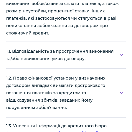
виконання зобов’язань зі сплати платежів, а також
розмір неустойки, процентної ставки, інших
платежів, які застосовуються чи стягуються в разі
невиконання зобов’язання за договором про
споживчий кредит.
1.1. Відповідальність за прострочення виконання
та/або невиконання умов договору:
1.2. Право фінансової установи у визначених
договором випадках вимагати дострокового
погашення платежів за кредитом та
відшкодування збитків, завданих йому
порушенням зобов’язання:
1.3. Унесення інформації до кредитного бюро,