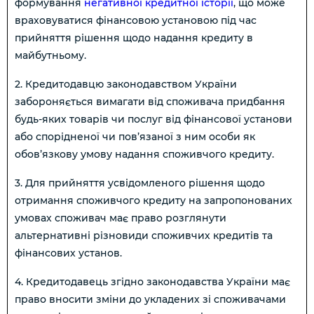
формування
негативної кредитної історії
, що може
враховуватися фінансовою установою під час
прийняття рішення щодо надання кредиту в
майбутньому.
2. Кредитодавцю законодавством України
забороняється вимагати від споживача придбання
будь-яких товарів чи послуг від фінансової установи
або спорідненої чи пов’язаної з ним особи як
обов’язкову умову надання споживчого кредиту.
3. Для прийняття усвідомленого рішення щодо
отримання споживчого кредиту на запропонованих
умовах споживач має право розглянути
альтернативні різновиди споживчих кредитів та
фінансових установ.
4. Кредитодавець згідно законодавства України має
право вносити зміни до укладених зі споживачами