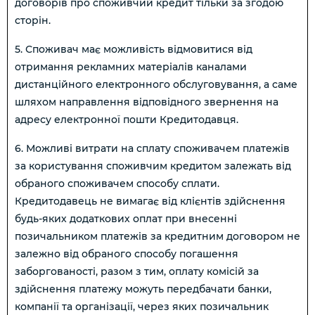
договорів про споживчий кредит тільки за згодою
сторін.
5. Споживач має можливість відмовитися від
отримання рекламних матеріалів каналами
дистанційного електронного обслуговування, а саме
шляхом направлення відповідного звернення на
адресу електронної пошти Кредитодавця.
6. Можливі витрати на сплату споживачем платежів
за користування споживчим кредитом залежать від
обраного споживачем способу сплати.
Кредитодавець не вимагає від клієнтів здійснення
будь-яких додаткових оплат при внесенні
позичальником платежів за кредитним договором не
залежно від обраного способу погашення
заборгованості, разом з тим, оплату комісій за
здійснення платежу можуть передбачати банки,
компанії та організації, через яких позичальник