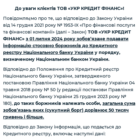
До уваги клієнтів ТОВ «УКР КРЕДИТ ФІНАНС»!
Повідомляємо про те, що відповідно до Закону України
від 14 грудня 2021 року № 1953-IX «Про фінансові послуги
та фінансові компанії» (далі – Закон)
ТОВ «УКР КРЕДИТ
ФІНАНС»
з 01 липня 2024 року зобов’язане подавати
інформацію стосовно боржників до Кредитного
реєстру Національного банку України
у порядку,
визначеному Національним банком України.
Відповідно до Положення про Кредитний реєстр
Національного банку України, затвердженого
постановою Правління Національного банку України 04
травня 2018 року № 50 (у редакції постанови Правління
Національного банку України 25 грудня 2023 року №
180),
до таких боржників належать особи,
загальна сума
зобов’язань яких (сукупний борг) дорівнює 50 тисяч
гривень і більше.
Відповідно до Закону інформація, що подається до
Кредитного реєстру, включає наступні дані: