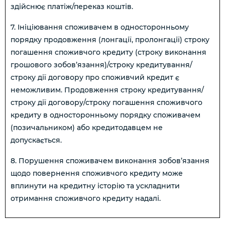
здійснює платіж/переказ коштів.
7. Ініціювання споживачем в односторонньому
порядку продовження (лонгації, пролонгації) строку
погашення споживчого кредиту (строку виконання
грошового зобов’язання)/строку кредитування/
строку дії договору про споживчий кредит є
неможливим. Продовження строку кредитування/
строку дії договору/строку погашення споживчого
кредиту в односторонньому порядку споживачем
(позичальником) або кредитодавцем не
допускається.
8. Порушення споживачем виконання зобов’язання
щодо повернення споживчого кредиту може
вплинути на кредитну історію та ускладнити
отримання споживчого кредиту надалі.