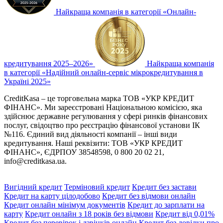
Найкраща компанія в категорії «Онлайн-
кредитування 2025–2026»
Найкраща компанія
в категорії «Надійний онлайн-сервіс мікрокредитування в
Україні 2025»
CreditKasa – це торговельна марка ТОВ «УКР КРЕДИТ
ФІНАНС». Ми зареєстровані Національною комісією, яка
здійснює державне регулювання у сфері ринків фінансових
послуг, свідоцтво про реєстрацію фінансової установи ІК
№116. Єдиний вид діяльності компанії – інші види
кредитування. Наші реквізити: ТОВ «УКР КРЕДИТ
ФІНАНС», ЄДРПОУ 38548598, 0 800 20 02 21,
info@creditkasa.ua
.
Вигідний кредит
Терміновий кредит
Кредит без застави
Кредит на карту цілодобово
Кредит без відмови онлайн
Кредит онлайн мінімум документів
Кредит до зарплати на
карту
Кредит онлайн з 18 років без відмови
Кредит від 0,01%
Кредит без перевірок і дзвінків онлайн
Кредит без довідки про