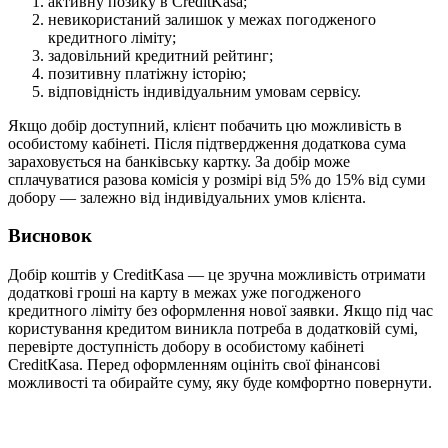
активну позику в CreditKasa;
невикористаний залишок у межах погодженого
кредитного ліміту;
задовільний кредитний рейтинг;
позитивну платіжну історію;
відповідність індивідуальним умовам сервісу.
Якщо добір доступний, клієнт побачить цю можливість в
особистому кабінеті. Після підтвердження додаткова сума
зараховується на банківську картку. За добір може
сплачуватися разова комісія у розмірі від 5% до 15% від суми
добору — залежно від індивідуальних умов клієнта.
Висновок
Добір коштів у CreditKasa — це зручна можливість отримати
додаткові гроші на карту в межах уже погодженого
кредитного ліміту без оформлення нової заявки. Якщо під час
користування кредитом виникла потреба в додатковій сумі,
перевірте доступність добору в особистому кабінеті
CreditKasa. Перед оформленням оцініть свої фінансові
можливості та обирайте суму, яку буде комфортно повернути.