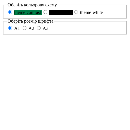
Оберіть кольорову схему
theme-contrast
theme-black
theme-white
Оберіть розмір шрифта
A1
A2
A3