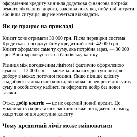
оформлення кредиту виникла додаткова фінансова потреба:
ремонт, лікування, дорога, важлива покупка, побутові витрати
або інша ситуація, яку не хочеться відкладати.
Як це працює на прикладі
Клієнт хоче отримати 30 000 грн. Після перевірки система
Кредиткаса погоджує йому кредитний ліміт 42 000 грн.
Клієнт оформлює саме ту суму, яка потрібна зараз, — 30 000
грн. Вона зараховується на банківську картку.
Різниця між погодженим лімітом і фактично оформленою
сумою — 12 000 грн — може залишатися доступною для
добору в межах поточної позики. Якщо пізніше клієнту
знадобляться додаткові кошти, він може перевірити доступну
суму в особистому кабінеті та оформити добір без нової
заявки.
Отже,
добір коштів
— це не окремий новий кредит. Це
можливість скористатися частиною вже погодженого ліміту,
якщо така опція доступна клієнту.
Чому кредитний ліміт може змінюватися