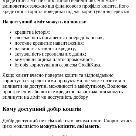
Кредитний ліміт не є постійною величиною. Він може
змінюватися залежно від фінансового профілю клієнта, його
кредитної історії та поведінки під час користування сервісом.
На доступний ліміт можуть впливати:
кредитна історія;
своєчасність погашення попередніх позик;
поточне кредитне навантаження;
наявність активного кредиту;
актуальність персональних даних;
внутрішня оцінка платоспроможності;
історія користування сервісом CreditKasa.
Якщо клієнт вчасно повертає кошти та відповідально
користується кредитними продуктами, це може позитивно
впливати на доступні можливості в майбутньому. Водночас
прострочення або високе кредитне навантаження можуть
вплинути на ліміт чи доступність добору.
Кому доступний добір коштів
Добір доступний не всім клієнтам автоматично. Скористатися
цією можливістю
можуть клієнти, які мають: