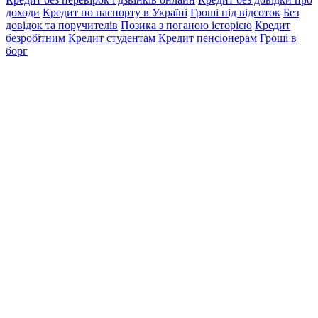
доходи
Кредит по паспорту в Україні
Гроші під відсоток
Без
довідок та поручителів
Позика з поганою історією
Кредит
безробітним
Кредит студентам
Кредит пенсіонерам
Гроші в
борг