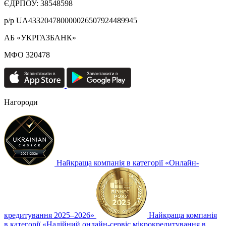
ЄДРПОУ: 38548598
р/р UA433204780000026507924489945
АБ «УКРГАЗБАНК»
МФО 320478
Нагороди
Найкраща компанія в категорії «Онлайн-
кредитування 2025–2026»
Найкраща компанія
в категорії «Надійний онлайн-сервіс мікрокредитування в