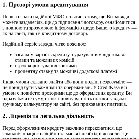
1. Прозорі умови кредитування
Перша ознака надійної МФО полягає в тому, що Ви завжди
можете заздалегідь, ще до підписання договору, ознайомитися
з повною та зрозумілою інформацією щодо Вашого кредиту —
як на сайті, так і в кредитному договорі.
Надійний сервіс завжди чітко пояснює:
загальну вартість кредиту з урахуванням відстокової
ставки та можливих комісій
строк користування коштами
процентну ставку та можливі додаткові платежі
Якщо умови складно знайти або вони подані незрозуміло —
це привід бути уважними та обережними. У CreditKasa всі
умови є повністю прозорими ще до оформлення кредиту. Ви
одразу бачите суму, строк і повну вартість позики завдяки
зручному калькулятору на сайті, без прихованих платежів.
2. Ліцензія та легальна діяльність
Перед оформленням кредиту важливо переконатися, що
компанія працює офіційно та має всі необхідні дозволи. Це