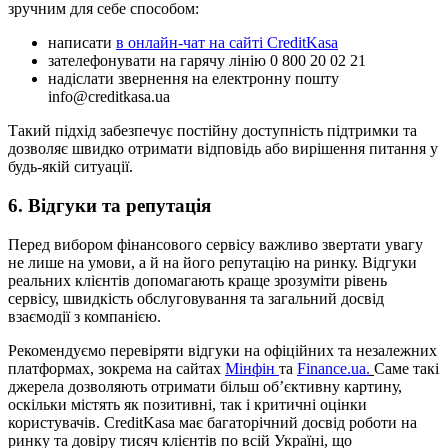
зручним для себе способом:
написати
в онлайн-чат на сайті CreditKasa
зателефонувати на гарячу лінію 0 800 20 02 21
надіслати звернення на електронну пошту
info@creditkasa.ua
Такий підхід забезпечує постійну доступність підтримки та
дозволяє швидко отримати відповідь або вирішення питання у
будь-якій ситуації.
6. Відгуки та репутація
Перед вибором фінансового сервісу важливо звертати увагу
не лише на умови, а й на його репутацію на ринку. Відгуки
реальних клієнтів допомагають краще зрозуміти рівень
сервісу, швидкість обслуговування та загальний досвід
взаємодії з компанією.
Рекомендуємо перевіряти відгуки на офіційних та незалежних
платформах, зокрема на сайтах
Мінфін
та
Finance.ua.
Саме такі
джерела дозволяють отримати більш об’єктивну картину,
оскільки містять як позитивні, так і критичні оцінки
користувачів. CreditKasa має багаторічний досвід роботи на
ринку та довіру тисяч клієнтів по всій Україні, що