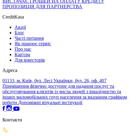
ВИСТАЧАЄ ГРОШЕЙ НА ОПЛАТУ КРЕДИТУ
ПРОПОЗИЦІЯ ДЛЯ ПАРТНЕРСТВА
CreditKasa
Акції
Блог
Часті питання
Як працює сервіс
Про нас
Кар'єра
Для інвесторів
Адреса
01133, м. Київ, бул. Лесі Українки, буд. 26, оф. 407
Приміщення фізично доступне для надання послуг та
обслуговування клієнтів із числа людей з інвалідністю та
інших маломобільних груп населення за вказаним графіком
роботи
Допоміжні візуальні інструкції
Контакти