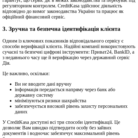
гарантує, що сервіс діє в межах законодавства та перебуває під
регуляторним контролем. CreditKasa здійснює діяльність
відповідно до вимог законодавства України та працює як
офіційний фінансовий сервіс.
3. Зручна та безпечна ідентифікація клієнта
Одним із ключових показників відповідального сервісу є
способи верифікації клієнта. Надійні компанії використовують
сучасні та безпечні цифрові інструменти: Приват24, BankID, а
з недавнього часу ще й верифікацію через державний сервіс
Дія.
Це важливо, оскільки:
Ви не вводите дані вручну
інформація передається напряму через банк або
державну систему
мінімізуються ризики шахрайства
забезпечується високий рівень захисту персональних
даних
У CreditKasa доступні всі три способи ідентифікації. Це
дозволяє Вам швидко підтвердити особу без зайвих
документів і водночас забезпечує максимальний рівень