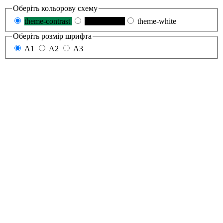
Оберіть кольорову схему
theme-contrast
theme-black
theme-white
Оберіть розмір шрифта
A1
A2
A3