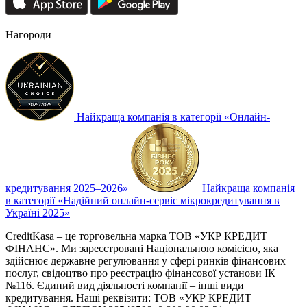
Нагороди
Найкраща компанія в категорії «Онлайн-
кредитування 2025–2026»
Найкраща компанія
в категорії «Надійний онлайн-сервіс мікрокредитування в
Україні 2025»
CreditKasa – це торговельна марка ТОВ «УКР КРЕДИТ
ФІНАНС». Ми зареєстровані Національною комісією, яка
здійснює державне регулювання у сфері ринків фінансових
послуг, свідоцтво про реєстрацію фінансової установи ІК
№116. Єдиний вид діяльності компанії – інші види
кредитування. Наші реквізити: ТОВ «УКР КРЕДИТ