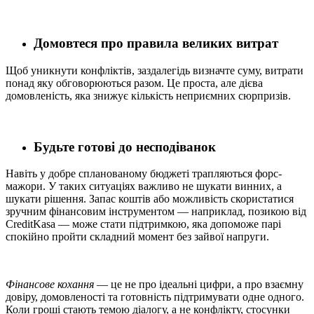
Домовтеся про правила великих витрат
Щоб уникнути конфліктів, заздалегідь визначте суму, витрати
понад яку обговорюються разом. Це проста, але дієва
домовленість, яка знижує кількість неприємних сюрпризів.
Будьте готові до несподіванок
Навіть у добре спланованому бюджеті трапляються форс-
мажори. У таких ситуаціях важливо не шукати винних, а
шукати рішення. Запас коштів або можливість скористатися
зручним фінансовим інструментом — наприклад, позикою від
CreditKasa — може стати підтримкою, яка допоможе парі
спокійно пройти складний момент без зайвої напруги.
Фінансове кохання
— це не про ідеальні цифри, а про взаємну
довіру, домовленості та готовність підтримувати одне одного.
Коли гроші стають темою діалогу, а не конфлікту, стосунки