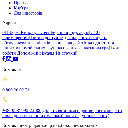
Про нас
Кар'єра
Для інвесторів
Адреса
01133, м. Київ, бул. Лесі Українки, буд. 26, оф. 407
Приміщення фізично доступне для надання послуг та
обслуговування клієнтів із числа людей з інвалідністю та
інших маломобільних груп населення за вказаним графіком
роботи
Допоміжні візуальні інструкції
Контакти
0 800 20 02 21
+38 (093) 995-23-88 (Додатковий номер для звернень людей з
інвалідністю та інших маломобільних груп населення)
Контакт-центр працює цілодобово, без вихідних