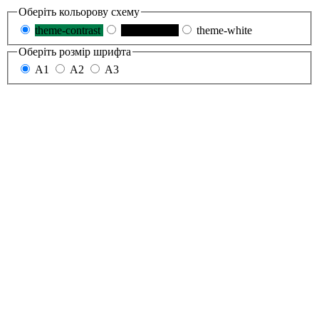
Оберіть кольорову схему
theme-contrast
theme-black
theme-white
Оберіть розмір шрифта
A1
A2
A3