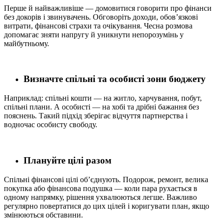
Перше й найважливіше — домовитися говорити про фінанси
без докорів і звинувачень. Обговоріть доходи, обов’язкові
витрати, фінансові страхи та очікування. Чесна розмова
допомагає зняти напругу й уникнути непорозумінь у
майбутньому.
Визначте спільні та особисті зони бюджету
Наприклад: спільні кошти — на житло, харчування, побут,
спільні плани. А особисті — на хобі та дрібні бажання без
пояснень. Такий підхід зберігає відчуття партнерства і
водночас особисту свободу.
Плануйте цілі разом
Спільні фінансові цілі об’єднують. Подорож, ремонт, велика
покупка або фінансова подушка — коли пара рухається в
одному напрямку, рішення ухвалюються легше. Важливо
регулярно повертатися до цих цілей і коригувати план, якщо
змінюються обставини.