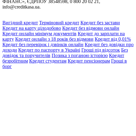
ФІНАНС», ЄДРПОУ 38548598, 0 800 20 02 21,
info@creditkasa.ua
.
Вигідний кредит
Терміновий кредит
Кредит без застави
Кредит на карту цілодобово
Кредит без відмови онлайн
Кредит онлайн мінімум документів
Кредит до зарплати на
карту
Кредит онлайн з 18 років без відмови
Кредит від 0,01%
Кредит без перевірок і дзвінків онлайн
Кредит без довідки про
доходи
Кредит по паспорту в Україні
Гроші під відсоток
Без
довідок та поручителів
Позика з поганою історією
Кредит
безробітним
Кредит студентам
Кредит пенсіонерам
Гроші в
борг