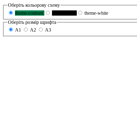
Оберіть кольорову схему
theme-contrast
theme-black
theme-white
Оберіть розмір шрифта
A1
A2
A3