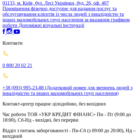
01133, м. Київ, бул. Лесі Українки, буд. 26, оф. 407
Приміщення фізично доступне для надання послуг та
обслуговування клієнтів із числа людей з інвалідністю та
інших маломобільних груп населення за вказаним графіком
роботи
Допоміжні візуальні інструкції
Контакти
0 800 20 02 21
+38 (093) 995-23-88 (Додатковий номер для звернень людей з
інвалідністю та інших маломобільних груп населення)
Контакт-центр працює цілодобово, без вихідних
Час роботи ТОВ «УКР КРЕДИТ ФІНАНС» Пн - Пт (9:00 до
18:00), Сб-Нд - вихідні, без перерви
Відділ з питань заборгованості - Пн-Сб (з 09:00 до 20:00), Нд –
вихідний