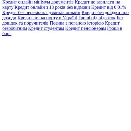
Кредит онлайн мінімум документів
Кредит до зарплати на
карту
Кредит онлайн з 18 років без відмови
Кредит від 0,01%
Кредит без перевірок і дзвінків онлайн
Кредит без довідки про
доходи
Кредит по паспорту в Україні
Гроші під відсоток
Без
довідок та поручителів
Позика з поганою історією
Кредит
безробітним
Кредит студентам
Кредит пенсіонерам
Гроші в
борг