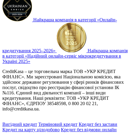
Найкраща компанія в категорії «Онлайн-
кредитування 2025–2026»
Найкраща компанія
в категорії «Надійний онлайн-сервіс мікрокредитування в
Україні 2025»
CreditKasa – це торговельна марка ТОВ «УКР КРЕДИТ
ФІНАНС». Ми зареєстровані Національною комісією, яка
здійснює державне регулювання у сфері ринків фінансових
послуг, свідоцтво про реєстрацію фінансової установи ІК
№116. Єдиний вид діяльності компанії – інші види
кредитування. Наші реквізити: ТОВ «УКР КРЕДИТ
ФІНАНС», ЄДРПОУ 38548598, 0 800 20 02 21,
info@creditkasa.ua
.
Вигідний кредит
Терміновий кредит
Кредит без застави
Кредит на карту цілодобово
Кредит без відмови онлайн