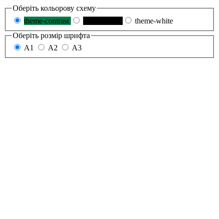
Оберіть кольорову схему
theme-contrast
theme-black
theme-white
Оберіть розмір шрифта
A1
A2
A3