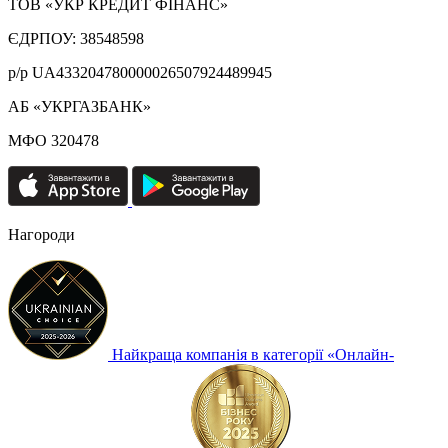
ТОВ «УКР КРЕДИТ ФІНАНС»
ЄДРПОУ: 38548598
р/р UA433204780000026507924489945
АБ «УКРГАЗБАНК»
МФО 320478
Нагороди
Найкраща компанія в категорії «Онлайн-