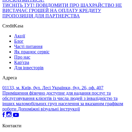
ТИСНІТЬ ТУТ!
ПОВІДОМИТИ ПРО ШАХРАЙСТВО
НЕ
ВИСТАЧАЄ ГРОШЕЙ НА ОПЛАТУ КРЕДИТУ
ПРОПОЗИЦІЯ ДЛЯ ПАРТНЕРСТВА
CreditKasa
Акції
Блог
Часті питання
Як працює сервіс
Про нас
Кар'єра
Для інвесторів
Адреса
01133, м. Київ, бул. Лесі Українки, буд. 26, оф. 407
Приміщення фізично доступне для надання послуг та
обслуговування клієнтів із числа людей з інвалідністю та
інших маломобільних груп населення за вказаним графіком
роботи
Допоміжні візуальні інструкції
Контакти