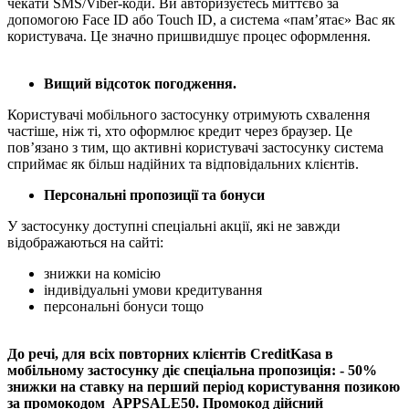
чекати SMS/Viber-коди. Ви авторизуєтесь миттєво за
допомогою Face ID або Touch ID, а система «пам’ятає» Вас як
користувача. Це значно пришвидшує процес оформлення.
Вищий відсоток погодження.
Користувачі мобільного застосунку отримують схвалення
частіше, ніж ті, хто оформлює кредит через браузер. Це
пов’язано з тим, що активні користувачі застосунку система
сприймає як більш надійних та відповідальних клієнтів.
Персональні пропозиції та бонуси
У застосунку доступні спеціальні акції, які не завжди
відображаються на сайті:
знижки на комісію
індивідуальні умови кредитування
персональні бонуси тощо
До речі, для всіх повторних клієнтів CreditKasa в
мобільному застосунку діє спеціальна пропозиція: - 50%
знижки на ставку на перший період користування позикою
за промокодом APPSALE50. Промокод дійсний