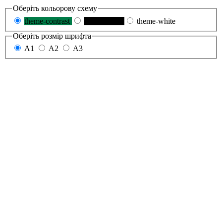
Оберіть кольорову схему
theme-contrast
theme-black
theme-white
Оберіть розмір шрифта
A1
A2
A3