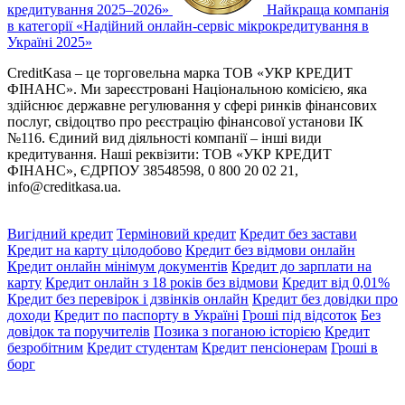
кредитування 2025–2026»
Найкраща компанія
в категорії «Надійний онлайн-сервіс мікрокредитування в
Україні 2025»
CreditKasa – це торговельна марка ТОВ «УКР КРЕДИТ
ФІНАНС». Ми зареєстровані Національною комісією, яка
здійснює державне регулювання у сфері ринків фінансових
послуг, свідоцтво про реєстрацію фінансової установи ІК
№116. Єдиний вид діяльності компанії – інші види
кредитування. Наші реквізити: ТОВ «УКР КРЕДИТ
ФІНАНС», ЄДРПОУ 38548598, 0 800 20 02 21,
info@creditkasa.ua
.
Вигідний кредит
Терміновий кредит
Кредит без застави
Кредит на карту цілодобово
Кредит без відмови онлайн
Кредит онлайн мінімум документів
Кредит до зарплати на
карту
Кредит онлайн з 18 років без відмови
Кредит від 0,01%
Кредит без перевірок і дзвінків онлайн
Кредит без довідки про
доходи
Кредит по паспорту в Україні
Гроші під відсоток
Без
довідок та поручителів
Позика з поганою історією
Кредит
безробітним
Кредит студентам
Кредит пенсіонерам
Гроші в
борг