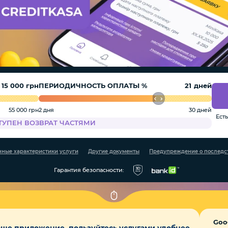
грн
ПЕРИОДИЧНОСТЬ ОПЛАТЫ %
дней
55 000 грн
2 дня
30 дней
Ест
ТУПЕН ВОЗВРАТ ЧАСТЯМИ
ные характеристики услуги
Другие документы
Предупреждение о последст
Гарантия безопасности:
Goo
аше приложение, пользуйтесь услугами удобнее