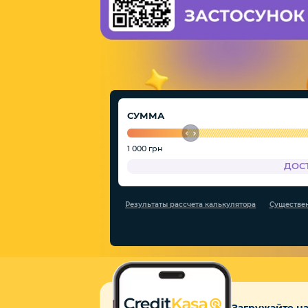
СУММА
1 000 грн
ДОС
Результаты рассчета калькулятора
Существен
Загружайте н