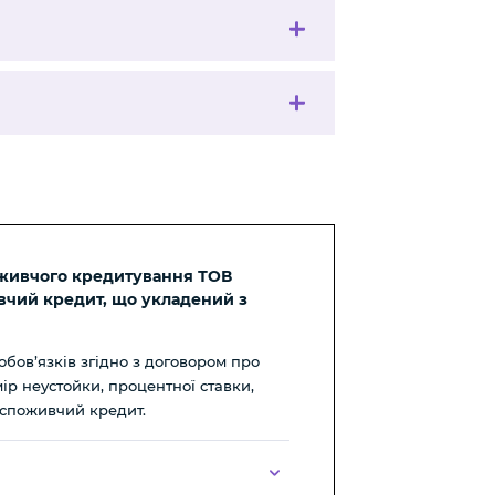
оживчого кредитування ТОВ
вчий кредит, що укладений з
бов’язків згідно з договором про
ір неустойки, процентної ставки,
о споживчий кредит.