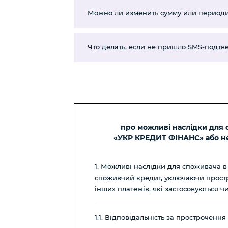
Можно ли изменить сумму или периоди
Что делать, если не пришло SMS-подт
про можливі наслідки для
«УКР КРЕДИТ ФІНАНС» або не
1. Можливі наслідки для споживача 
споживчий кредит, уключаючи простро
інших платежів, які застосовуються 
1.1. Відповідальність за прострочен