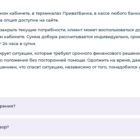
ом кабинете, в терминалах ПриватБанка, в кассе любого банка.
та опция доступна на сайте.
закрыть текущие потребности, клиент может воспользоваться д
ом кабинете. Сумма добора рассчитывается индивидуально, сро
24 часа в сутки.
ует ситуации, которые требуют срочного финансового решения
го положения без посторонней помощи. Одолжить на время, даж
ешением, что спасет ситуацию, независимо от того, понадобилс
брения?
вор?