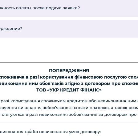
чность оплаты после подачи заявки?
верждение?
ПОПЕРЕДЖЕННЯ
 споживача в разі користування фінансовою послугою сп
виконання ним обов’язків згідно з договором про спожи
ТОВ «УКР КРЕДИТ ФІНАНС»
в разі користування споживчим кредитом або невиконання ним о
чення виконання зобов’язань зі сплати платежів, а також розм
чи стягуються в разі невиконання зобов’язання за договором пр
ня виконання та/або невиконання умов договору: