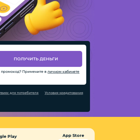
ПОЛУЧИТЬ ДЕНЬГИ
ь промокод? Примените в
личном кабинете
виях для потребителя
Условия кредитования
App Store
gle Play