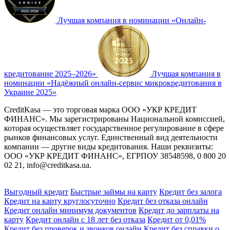
Лучшая компания в номинации «Онлайн-
кредитование 2025–2026»
Лучшая компания в
номинации «Надёжный онлайн-сервис микрокредитования в
Украине 2025»
CreditKasa — это торговая марка ООО «УКР КРЕДИТ
ФИНАНС». Мы зарегистрированы Национальной комиссией,
которая осуществляет государственное регулирование в сфере
рынков финансовых услуг. Единственный вид деятельности
компании — другие виды кредитования. Наши реквизиты:
ООО «УКР КРЕДИТ ФИНАНС», ЕГРПОУ 38548598, 0 800 20
02 21,
info@creditkasa.ua
.
Выгодный кредит
Быстрые займы на карту
Кредит без залога
Кредит на карту круглосуточно
Кредит без отказа онлайн
Кредит онлайн минимум документов
Кредит до зарплаты на
карту
Кредит онлайн с 18 лет без отказа
Кредит от 0,01%
Кредит без проверок и звонков онлайн
Кредит без справки о