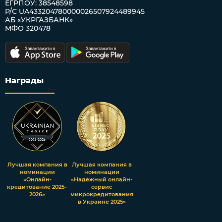
ЕГРПОУ: 38548598
Р/С UA433204780000026507924489945
АБ «УКРГАЗБАНК»
МФО 320478
Награды
Лучшая компания в
Лучшая компания в
номинации
номинации
«Онлайн-
«Надёжный онлайн-
кредитование 2025–
сервис
2026»
микрокредитования
в Украине 2025»