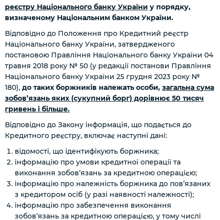
реєстру Національного банку України
у порядку,
визначеному Національним банком України.
Відповідно до Положення про Кредитний реєстр
Національного банку України, затвердженого
постановою Правління Національного банку України 04
травня 2018 року № 50 (у редакції постанови Правління
Національного банку України 25 грудня 2023 року №
180),
до таких боржників належать особи,
загальна сума
зобов’язань яких (сукупний борг) дорівнює 50 тисяч
гривень і більше.
Відповідно до Закону інформація, що подається до
Кредитного реєстру, включає наступні дані:
відомості, що ідентифікують боржника;
інформацію про умови кредитної операції та
виконання зобов’язань за кредитною операцією;
інформацію про належність боржника до пов’язаних
з кредитором осіб
(у разі наявності належності)
;
інформацію про забезпечення виконання
зобов’язань за кредитною операцією, у тому числі