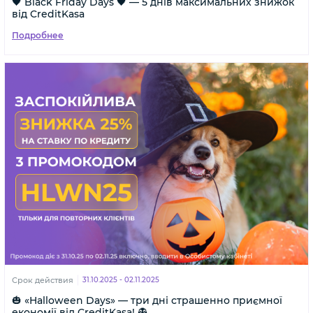
🖤 Black Friday Days 🖤 — 5 днів максимальних знижок
від CreditKasa
Подробнее
Срок действия
31.10.2025 - 02.11.2025
🎃 «Halloween Days» — три дні страшенно приємної
економії від CreditKasa! 👻