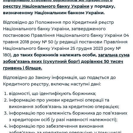
реєстру Національного банку України
у порядку,
визначеному Національним банком України.
Відповідно до Положення про Кредитний реєстр
Національного банку України, затвердженого
постановою Правління Національного банку України 04
травня 2018 року № 50 (у редакції постанови Правління
Національного банку України 25 грудня 2023 року №
180),
до таких боржників належать особи,
загальна сума
зобов’язань яких (сукупний борг) дорівнює 50 тисяч
гривень і більше.
Відповідно до Закону інформація, що подається до
Кредитного реєстру, включає наступні дані:
відомості, що ідентифікують боржника;
інформацію про умови кредитної операції та
виконання зобов’язань за кредитною операцією;
інформацію про належність боржника до пов’язаних
з кредитором осіб
(у разі наявності належності)
;
інформацію про забезпечення виконання
зобов’язань за кредитною операцією, у тому числі