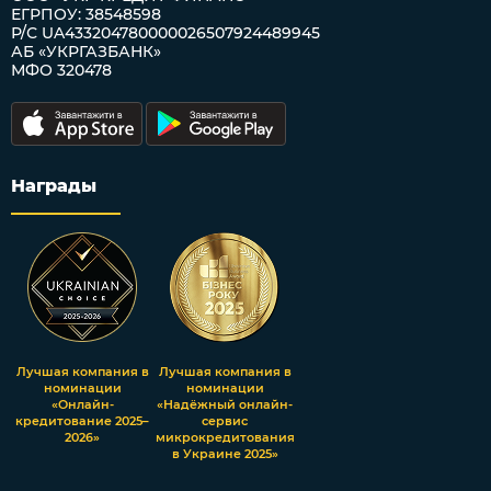
ЕГРПОУ: 38548598
Р/С UA433204780000026507924489945
АБ «УКРГАЗБАНК»
МФО 320478
Награды
Лучшая компания в
Лучшая компания в
номинации
номинации
«Онлайн-
«Надёжный онлайн-
кредитование 2025–
сервис
2026»
микрокредитования
в Украине 2025»