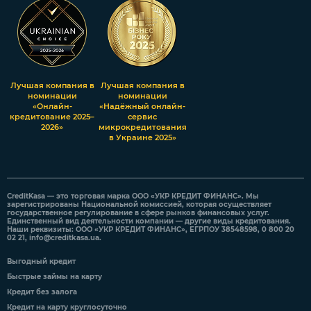
Лучшая компания в
Лучшая компания в
номинации
номинации
«Онлайн-
«Надёжный онлайн-
кредитование 2025–
сервис
2026»
микрокредитования
в Украине 2025»
CreditKasa — это торговая марка ООО «УКР КРЕДИТ ФИНАНС». Мы
зарегистрированы Национальной комиссией, которая осуществляет
государственное регулирование в сфере рынков финансовых услуг.
Единственный вид деятельности компании — другие виды кредитования.
Наши реквизиты: ООО «УКР КРЕДИТ ФИНАНС», ЕГРПОУ 38548598, 0 800 20
02 21,
info@creditkasa.ua
.
Выгодный кредит
Быстрые займы на карту
Кредит без залога
Кредит на карту круглосуточно