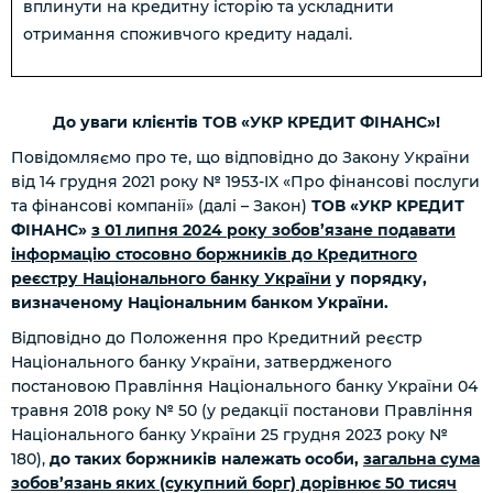
вплинути на кредитну історію та ускладнити
отримання споживчого кредиту надалі.
До уваги клієнтів ТОВ «УКР КРЕДИТ ФІНАНС»!
Повідомляємо про те, що відповідно до Закону України
від 14 грудня 2021 року № 1953-IX «Про фінансові послуги
та фінансові компанії» (далі – Закон)
ТОВ «УКР КРЕДИТ
ФІНАНС»
з 01 липня 2024 року зобов’язане подавати
інформацію стосовно боржників до Кредитного
реєстру Національного банку України
у порядку,
визначеному Національним банком України.
Відповідно до Положення про Кредитний реєстр
Національного банку України, затвердженого
постановою Правління Національного банку України 04
травня 2018 року № 50 (у редакції постанови Правління
Національного банку України 25 грудня 2023 року №
180),
до таких боржників належать особи,
загальна сума
зобов’язань яких (сукупний борг) дорівнює 50 тисяч