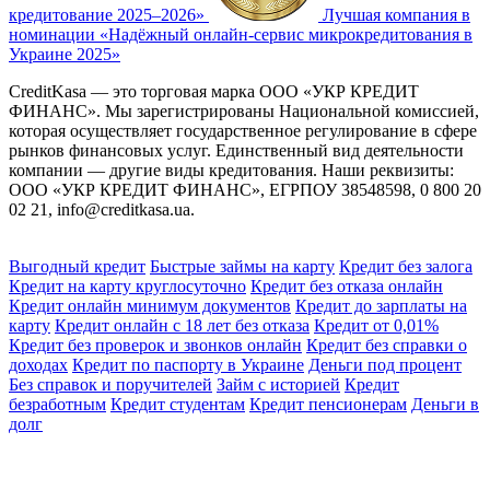
кредитование 2025–2026»
Лучшая компания в
номинации «Надёжный онлайн-сервис микрокредитования в
Украине 2025»
CreditKasa — это торговая марка ООО «УКР КРЕДИТ
ФИНАНС». Мы зарегистрированы Национальной комиссией,
которая осуществляет государственное регулирование в сфере
рынков финансовых услуг. Единственный вид деятельности
компании — другие виды кредитования. Наши реквизиты:
ООО «УКР КРЕДИТ ФИНАНС», ЕГРПОУ 38548598, 0 800 20
02 21,
info@creditkasa.ua
.
Выгодный кредит
Быстрые займы на карту
Кредит без залога
Кредит на карту круглосуточно
Кредит без отказа онлайн
Кредит онлайн минимум документов
Кредит до зарплаты на
карту
Кредит онлайн с 18 лет без отказа
Кредит от 0,01%
Кредит без проверок и звонков онлайн
Кредит без справки о
доходах
Кредит по паспорту в Украине
Деньги под процент
Без справок и поручителей
Займ с историей
Кредит
безработным
Кредит студентам
Кредит пенсионерам
Деньги в
долг