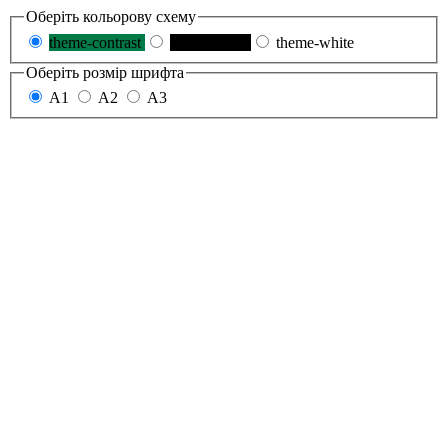
Оберіть кольорову схему
theme-contrast
theme-black
theme-white
Оберіть розмір шрифта
A1
A2
A3