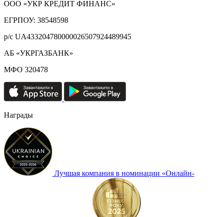
ООО «УКР КРЕДИТ ФИНАНС»
ЕГРПОУ: 38548598
р/с UA433204780000026507924489945
АБ «УКРГАЗБАНК»
МФО 320478
Награды
Лучшая компания в номинации «Онлайн-