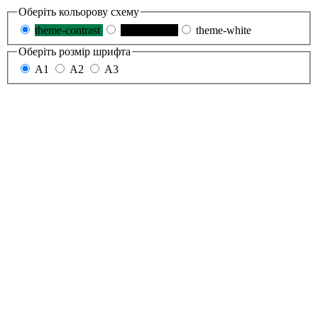
Оберіть кольорову схему
theme-contrast
theme-black
theme-white
Оберіть розмір шрифта
A1
A2
A3