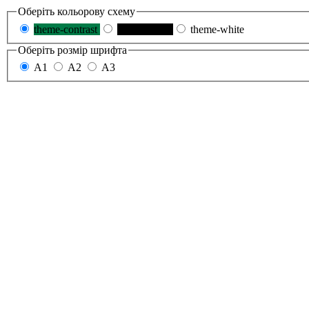
Оберіть кольорову схему
theme-contrast
theme-black
theme-white
Оберіть розмір шрифта
A1
A2
A3