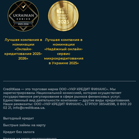
Лучшая компания в
Лучшая компания в
номинации
номинации
«Онлайн-
«Надёжный онлайн-
кредитование 2025–
сервис
2026»
микрокредитования
в Украине 2025»
CreditKasa — это торговая марка ООО «УКР КРЕДИТ ФИНАНС». Мы
зарегистрированы Национальной комиссией, которая осуществляет
государственное регулирование в сфере рынков финансовых услуг.
Единственный вид деятельности компании — другие виды кредитования.
Наши реквизиты: ООО «УКР КРЕДИТ ФИНАНС», ЕГРПОУ 38548598, 0 800 20
02 21,
info@creditkasa.ua
.
Выгодный кредит
Быстрые займы на карту
Кредит без залога
Кредит на карту круглосуточно