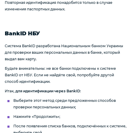
Повторная идентификация понадобится только в случае
изменения паспортных данных.
BankID НБУ
Система BankID разработана Национальным банком Украины
для проверки ваших персональных данных в банке, который
выдал вам карту.
Будьте внимательны: не все банки подключены к системе
BankID от НБУ. Если не найдёте свой, попробуйте другой
способ идентификации.
Итак,
для идентификации через BankID
:
Выберите этот метод среди предложенных способов
проверки персональных данных;
Нажмите «Продолжить»;
После появления списка банков, подключённых к системе,
выберите свой.