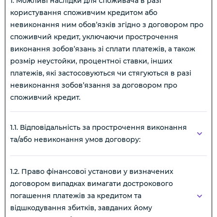
1. Можливі наслідки для споживача в разі
користування споживчим кредитом або
невиконання ним обов’язків згідно з договором про
споживчий кредит, уключаючи прострочення
виконання зобов’язань зі сплати платежів, а також
розмір неустойки, процентної ставки, інших
платежів, які застосовуються чи стягуються в разі
невиконання зобов’язання за договором про
споживчий кредит.
1.1. Відповідальність за прострочення виконання
та/або невиконання умов договору:
1.2. Право фінансової установи у визначених
договором випадках вимагати дострокового
погашення платежів за кредитом та
відшкодування збитків, завданих йому